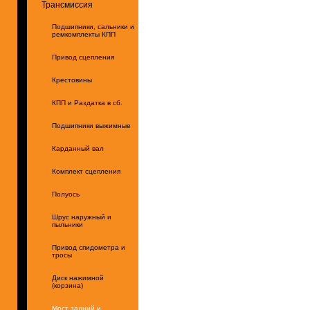
Трансмиссия
Подшипники, сальники и
ремкомплекты КПП
Привод сцепления
Крестовины
КПП и Раздатка в сб.
Подшипники выжимные
Карданный вал
Комплект сцепления
Полуось
Шрус наружный и
пыльники
Привод спидометра и
тросы
Диск нажимной
(корзина)
Мост задний и