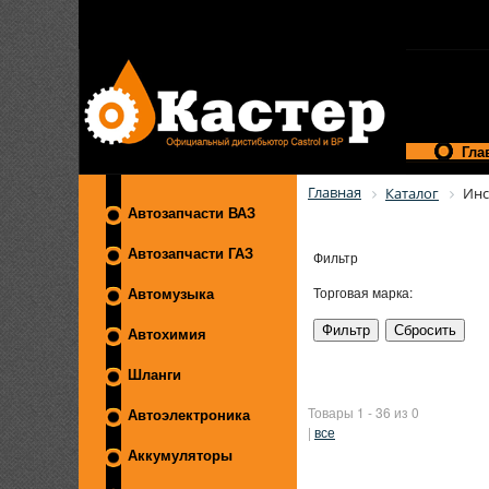
Гла
Главная
Каталог
Инс
Автозапчасти ВАЗ
Автозапчасти ГАЗ
Фильтр
Торговая марка:
Автомузыка
Автохимия
Шланги
Товары 1 - 36 из 0
Автоэлектроника
|
все
Аккумуляторы