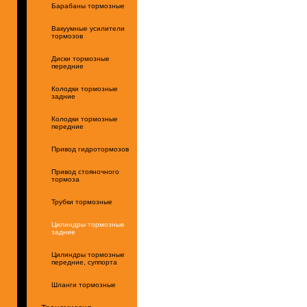
Барабаны тормозные
Вакуумные усилители
тормозов
Диски тормозные
передние
Колодки тормозные
задние
Колодки тормозные
передние
Привод гидротормозов
Привод стояночного
тормоза
Трубки тормозные
Цилиндры тормозные
задние
Цилиндры тормозные
передние, суппорта
Шланги тормозные