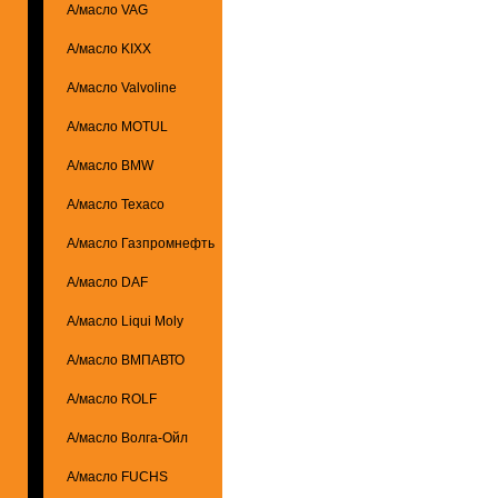
А/масло VAG
А/масло KIXX
А/масло Valvoline
А/масло MOTUL
А/масло BMW
А/масло Texaco
А/масло Газпромнефть
А/масло DAF
А/масло Liqui Moly
А/масло ВМПАВТО
А/масло ROLF
А/масло Волга-Ойл
А/масло FUCHS