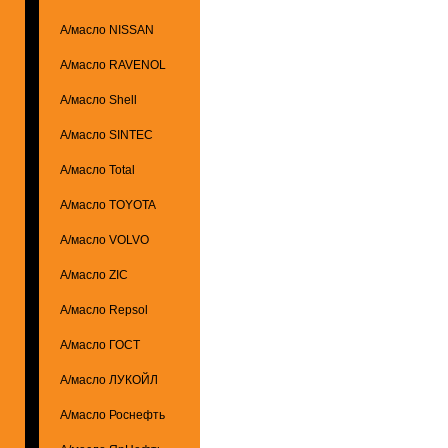
А/масло NISSAN
А/масло RAVENOL
А/масло Shell
А/масло SINTEC
А/масло Total
А/масло TOYOTA
А/масло VOLVO
А/масло ZIC
А/масло Repsol
А/масло ГОСТ
А/масло ЛУКОЙЛ
А/масло Роснефть