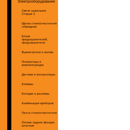
Электрооборудование
Свечи зажигания
Старые 2
Щетка стеклоочистителя
гибридная
Блоки
предохранителей,
предохранители
Выключатели и кнопки
Генераторы и
комплектующие
Датчики и контроллеры
Клеммы
Колодки и разъёмы
Комбинация приборов
Лента стеклоочистителя
Оптика задние фонари
штатные