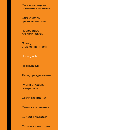
Оптика переднее
освещение штатное
Оптика фары
противотуманные
Подрулевые
переключатели
Привод
стеклоочистителя
Провода АКБ
Провода в/в
Реле, прикуриватели
Ремни и ролики
генератора
Свечи зажигания
Свечи накаливания
Сигналы звуковые
Система зажигания